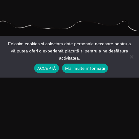
Folosim cookies și colectam date personale necesare pentru a
vă putea oferi o experiență plăcută și pentru a ne desfășura
activitatea.
ACCEPTĂ
Mai multe informații
Iubim ciocolata intr-un mod altruist, asadar impartasim cu tine,
pasiunea noastra, oferindu-ti cea mai fina crema de ciocolata